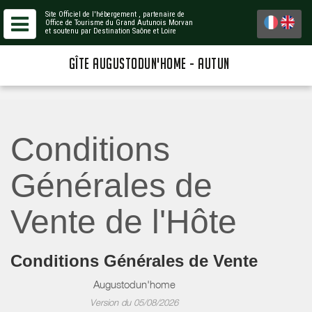
Site Officiel de l'hébergement
, partenaire de
Office de Tourisme du Grand Autunois Morvan
et soutenu par Destination Saône et Loire
GÎTE AUGUSTODUN'HOME - AUTUN
Conditions
Générales de
Vente de l'Hôte
Conditions Générales de Vente
Augustodun'home
Version du 05/08/2026