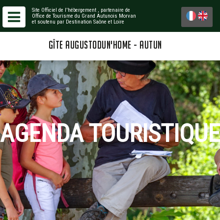
Site Officiel de l'hébergement
, partenaire de
Office de Tourisme du Grand Autunois Morvan
et soutenu par Destination Saône et Loire
GÎTE AUGUSTODUN'HOME - AUTUN
AGENDA TOURISTIQUE