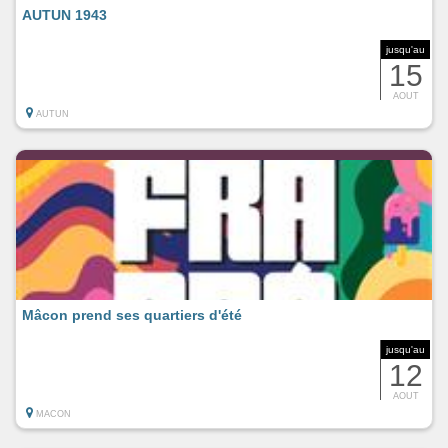
AUTUN 1943
jusqu'au
15
AOUT
AUTUN
Mâcon prend ses quartiers d'été
jusqu'au
12
AOUT
MACON