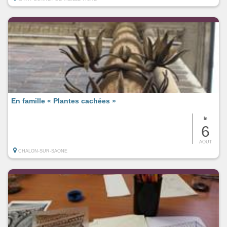
En famille « Plantes cachées »
le
6
AOUT
CHALON-SUR-SAONE