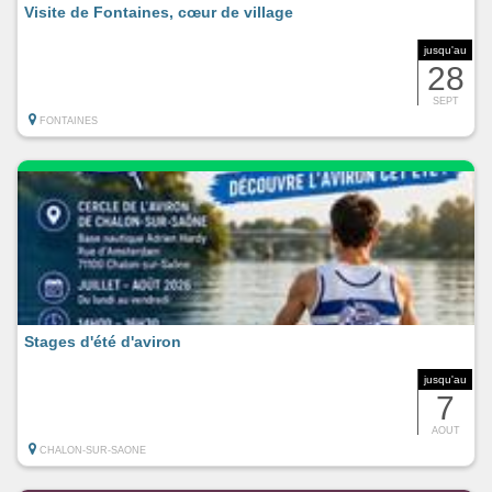
Visite de Fontaines, cœur de village
jusqu'au
28
SEPT
FONTAINES
Stages d'été d'aviron
jusqu'au
7
AOUT
CHALON-SUR-SAONE