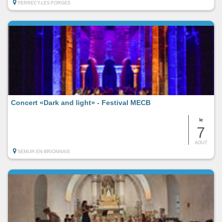
PERRECY-LES-FORGES
Concert «Dark and light» - Festival MECB
le
7
AOUT
SEMUR-EN-BRIONNAIS