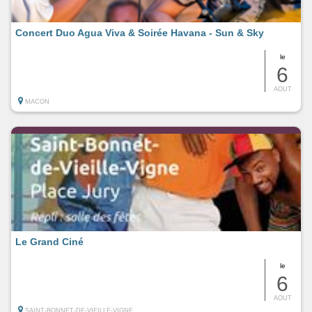
Concert Duo Agua Viva & Soirée Havana - Sun & Sky
le
6
AOUT
MACON
Le Grand Ciné
le
6
AOUT
SAINT-BONNET-DE-VIEILLE-VIGNE