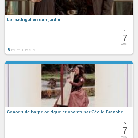
Le madrigal en son jardin
le
7
AOUT
PARAY-LE-MONIAL
Concert de harpe celtique et chants par Cécile Branche
le
7
AOUT