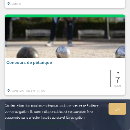
SAULES
Concours de pétanque
le
7
AOUT
SAINT-MARTIN-EN-BRESSE
Ce site utilise des cookies techniques qui permettent et facilitent
OK
votre navigation. Ils sont indispensables et ne sauraient être
supprimés sans affecter l’accès au site et la navigation.
Gestion des cookies et données personnelles