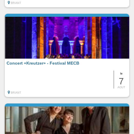
BRIANT
Concert «Kreutzer» - Festival MECB
le
7
AOUT
BRIANT