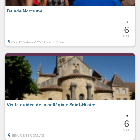
Balade Nocturne
le
6
AOUT
LA CHAPELLE-DU-MONT-DE-FRANCE
Visite guidée de la collégiale Saint-Hilaire
le
6
AOUT
SEMUR-EN-BRIONNAIS