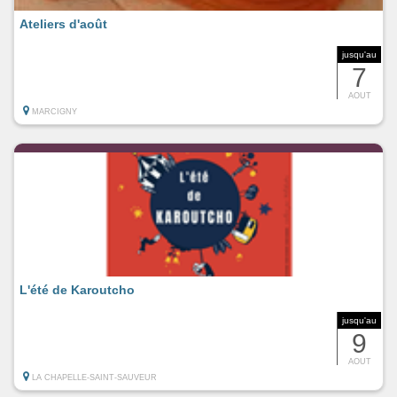
Ateliers d'août
jusqu'au
7
AOUT
MARCIGNY
L'été de Karoutcho
jusqu'au
9
AOUT
LA CHAPELLE-SAINT-SAUVEUR