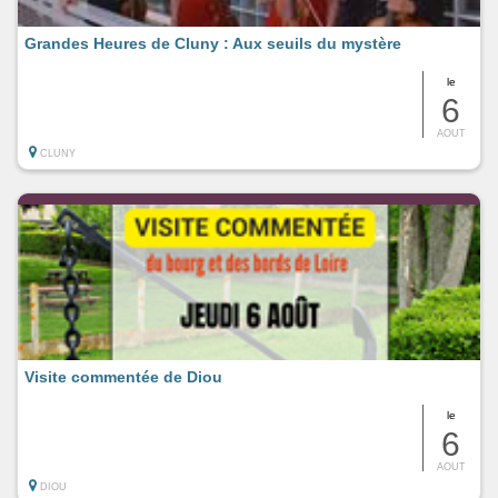
Grandes Heures de Cluny : Aux seuils du mystère
le
6
AOUT
CLUNY
Visite commentée de Diou
le
6
AOUT
DIOU