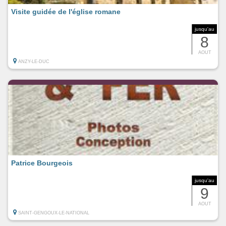
Visite guidée de l'église romane
jusqu'au
8
AOUT
ANZY-LE-DUC
Patrice Bourgeois
jusqu'au
9
AOUT
SAINT-GENGOUX-LE-NATIONAL