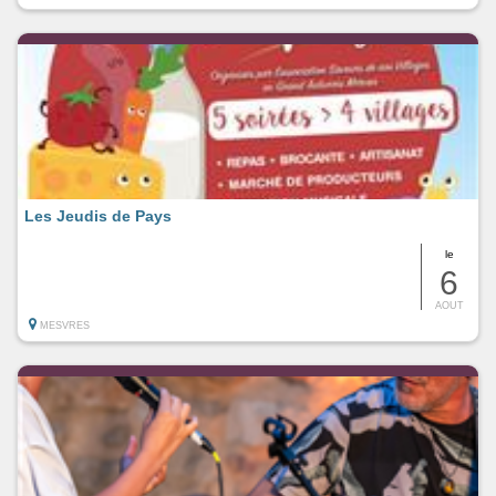
Les Jeudis de Pays
le
6
AOUT
MESVRES